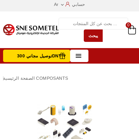
حسابي
Ar

0
يبحث

توصيل مجاني 300DNT +
تصفح الفئات
COMPOSANTS
الصفحة الرئيسية