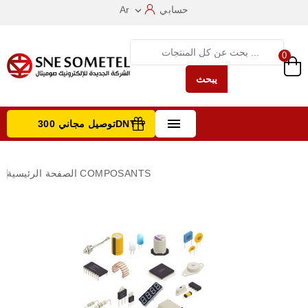
حسابي
Ar

0
يبحث

توصيل مجاني 300DNT +
تصفح الفئات
COMPOSANTS
الصفحة الرئيسية