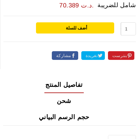
شامل للضريبة
70.389 د.ت.
أضف للسلة
بنترست
تغريدة
مشاركة
تفاصيل المنتج
شحن
حجم الرسم البياني