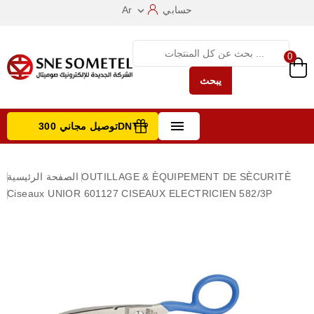
حسابي
Ar

0
يبحث

توصيل مجاني 300DNT +
تصفح الفئات
OUTILLAGE & ÈQUIPEMENT DE SÈCURITÈ
الصفحة الرئيسية
Ciseaux
UNIOR 601127 CISEAUX ELECTRICIEN 582/3P