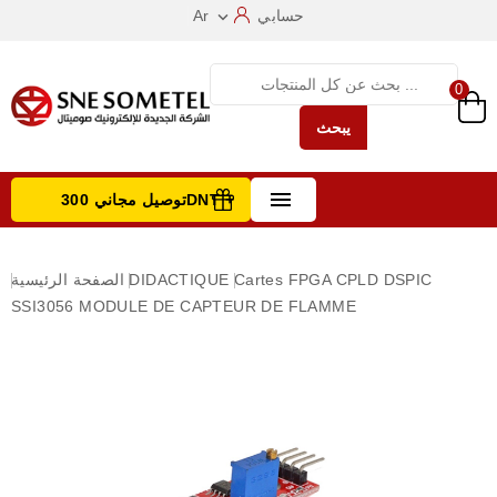
حسابي
Ar

0
يبحث

توصيل مجاني 300DNT +
تصفح الفئات
Cartes FPGA CPLD DSPIC
DIDACTIQUE
الصفحة الرئيسية
SSI3056 MODULE DE CAPTEUR DE FLAMME