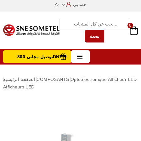
حسابي
Ar

0
يبحث

توصيل مجاني 300DNT +
تصفح الفئات
Optoélectronique Afficheur LED
COMPOSANTS
الصفحة الرئيسية
Afficheurs LED