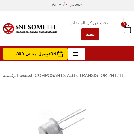
حسابي
Ar

0
يبحث

توصيل مجاني 300DNT +
تصفح الفئات
TRANSISTOR 2N1711
Actifs
COMPOSANTS
الصفحة الرئيسية