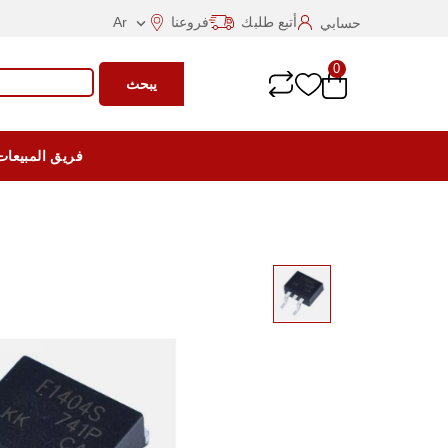
أتبع طلبك
فروعنا
Ar
حسابي

0
يبحث
فريق المبيعات