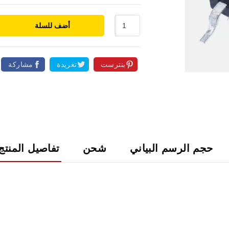
أضف للسلة
بنترست
تغريدة
مشاركة

حجم الرسم البياني
شحن
تفاصيل المنتج