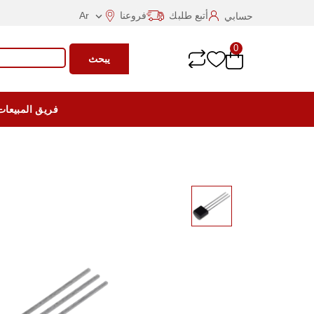
أتبع طلبك
فروعنا
Ar
حسابي

0
يبحث
فريق المبيعات