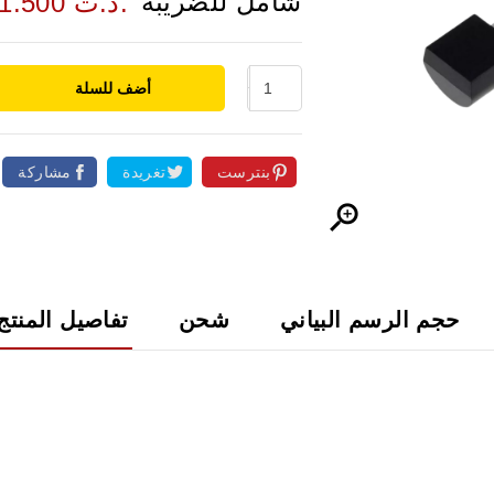
شامل للضريبة
1.500 د.ت.
أضف للسلة
بنترست
تغريدة
مشاركة

حجم الرسم البياني
شحن
تفاصيل المنتج