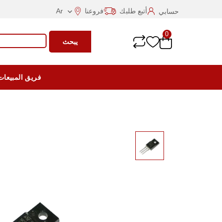
أتبع طلبك
فروعنا
Ar
حسابي

0
يبحث
فريق المبيعات