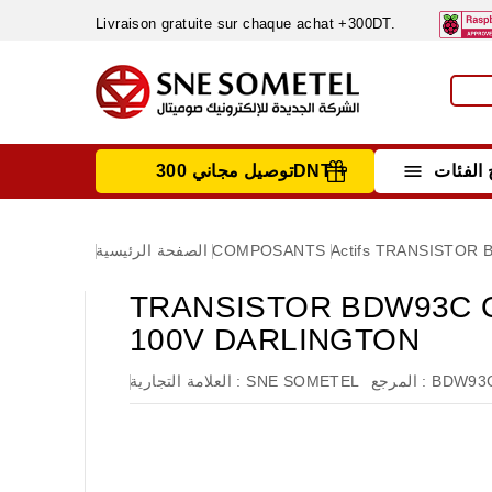
Livraison gratuite sur chaque achat +300DT.

الفئات
توصيل مجاني 300DNT +
INSTRUMENTS DE MESURE
MATERIELS CIRCUIT IMPRIMÈ & SOUDAGE
RÈGULATEURS & VARIATEURS DE VITESSE
NETTOYANTS, LUBRIFIANTS ...
TRANSISTOR B
Actifs
COMPOSANTS
الصفحة الرئيسية
TRANSISTOR BDW93C O
100V DARLINGTON
BDW93
المرجع :
SNE SOMETEL
العلامة التجارية :