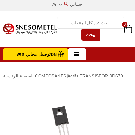
حسابي
Ar

0
يبحث

توصيل مجاني 300DNT +
تصفح الفئات
TRANSISTOR BD679
Actifs
COMPOSANTS
الصفحة الرئيسية