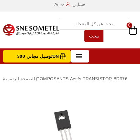
حسابي
Ar

0
يبحث

توصيل مجاني 300DNT +
تصفح الفئات
TRANSISTOR BD676
Actifs
COMPOSANTS
الصفحة الرئيسية