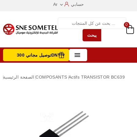
حسابي
Ar

0
يبحث

توصيل مجاني 300DNT +
تصفح الفئات
TRANSISTOR BC639
Actifs
COMPOSANTS
الصفحة الرئيسية