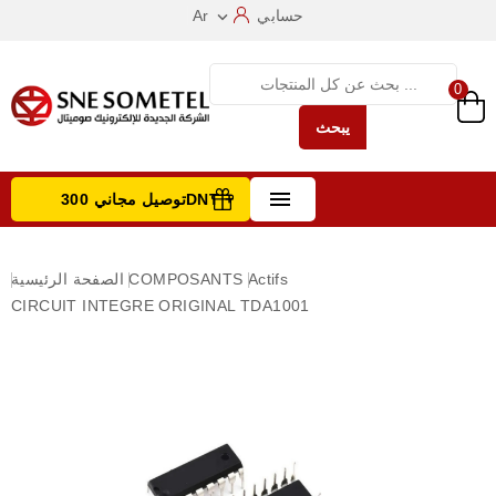
حسابي
Ar

0
يبحث

توصيل مجاني 300DNT +
تصفح الفئات
Actifs
COMPOSANTS
الصفحة الرئيسية
CIRCUIT INTEGRE ORIGINAL TDA1001