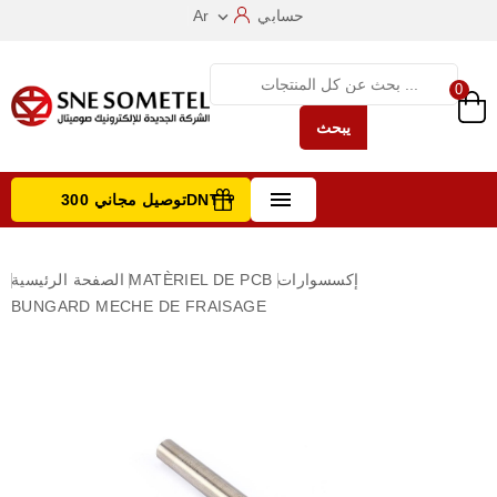
حسابي
Ar

0
يبحث

توصيل مجاني 300DNT +
تصفح الفئات
إكسسوارات
MATÈRIEL DE PCB
الصفحة الرئيسية
BUNGARD MECHE DE FRAISAGE