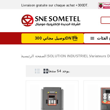
Livraison gratuite sur chaque achat +300DT.

الفئات
توصيل مجاني 300DNT +
INSTRUMENTS DE MESURE
MATERIELS CIRCUIT IMPRIMÈ & SOUDAGE
RÈGULATEURS & VARIATEURS DE VITESSE
NETTOYANTS, LUBRIFIANTS ...
Variateurs D
SOLUTION INDUSTRIEL
الصفحة الرئيسية
يوجد 54 منتجا.