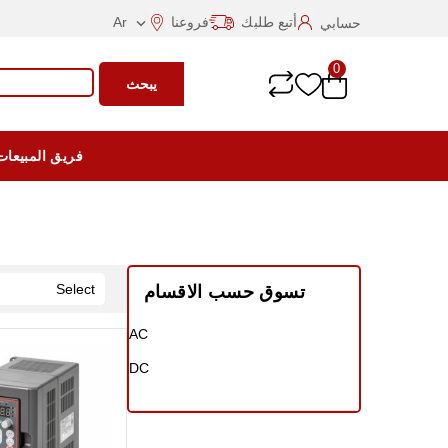
أتبع طلبك
فروعنا
Ar
حسابي

0
يبحث
فريق المبيعات
Select
تسوق حسب الاقسام
AC
DC