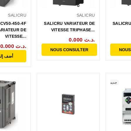
SALICRU
SALICRU
CV50-450-4F
SALICRU VARIATEUR DE
SALICRU
ARIATEUR DE
VITESSE TRIPHASE...
VITESSE...
0.000 د.ت.
0.000 د.ت.
NOUS CONSULTER
NOUS
أضف إلى
جديد